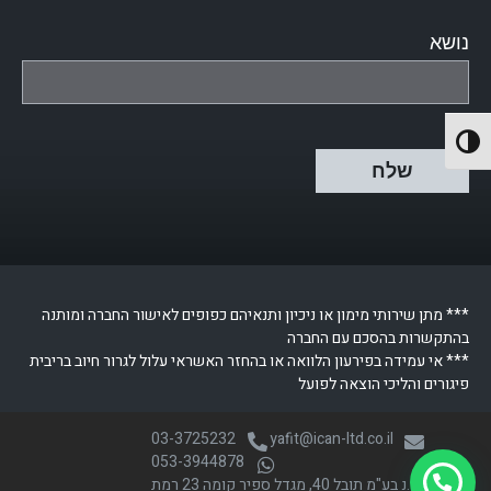
נושא
הפעל/כבה ניגודיות גבוהה
*** מתן שירותי מימון או ניכיון ותנאיהם כפופים לאישור החברה ומותנה
בהתקשרות בהסכם עם החברה
*** אי עמידה בפירעון הלוואה או בהחזר האשראי עלול לגרור חיוב בריבית
פיגורים והליכי הוצאה לפועל
03-3725232
yafit@ican-ltd.co.il
053-3944878
א.י.ק.נ בע"מ תובל 40, מגדל ספיר קומה 23 רמת