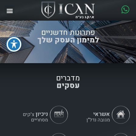
לג
תוכן
אודות ICAN
פתרונות חדשניים
למימון העסק שלך
מדברים
עסקים
אשראי
ניכיון
צ'קים
מגובה נדל"ן
מסחריים