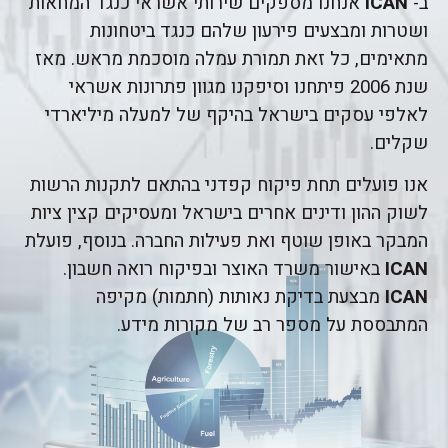
ב-
ICAN
אנחנו מספקים שירותי אשראי כנגד המחאות
ושטרות ומבצעים פירעון שלהם כנגד ביטחונות
מתאימים, כל זאת תמורת עמלה מוסכמת מראש. מאז
שנת 2006 פיתחנו וסיפקנו מגוון פתרונות אשראי
לאלפי עסקים בישראל בהיקף של למעלה מיליארדי
שקלים.
אנו פועלים תחת פיקוח קפדני בהתאם לתקנות הרשות
לשוק ההון ודינים אחרים בישראל ומעסיקים קצין ציות
המבקר באופן שוטף ואת פעילות החברה. בנוסף, פועלת
ICAN
באישור משרד האוצר ובפיקוח רואה חשבון.
ICAN
מבצעת בדיקת נאותות (חתמות) מקיפה
המתבססת על מספר רב של מקורות מידע.